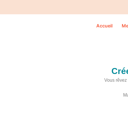
Aller
au
contenu
Accueil
Me
Crée
Vous rêvez 
Ma