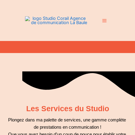
Aller
Main
au
Menu
contenu
Les Services du Studio
Plongez dans ma palette de services,
 une gamme complète 
de prestations en communication !
Que vous ayez besoin d’un coup de pouce pour établir votre 